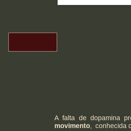
Agende 
Atendimento p
Curitiba-PR ou por
p
A falta de dopamina 
movimento
, conhecida