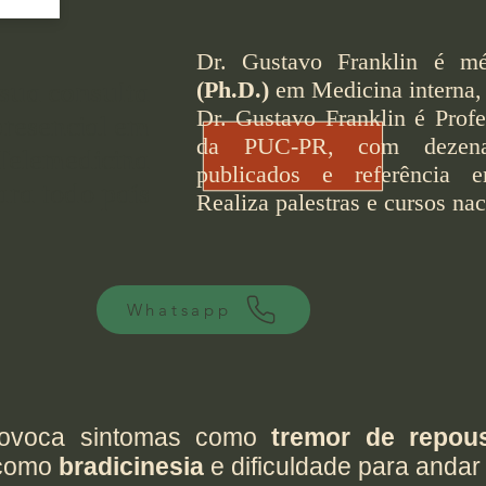
D
r. Gustavo Franklin é 
sua consulta
(Ph.D.)
em Medicina interna
Dr. Gustavo Franklin é Prof
resencial em
da PUC-PR, com dezenas 
 Telemedicina
publicados e referência e
ara todo país
Realiza palestras e cursos nac
Whatsapp
provoca sintomas como
tremor de repous
 como
bradicinesia
e dificuldade para andar