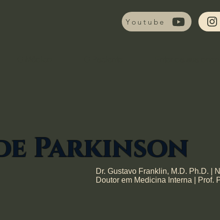
Youtube
O Médico
O Paciente
Entenda sua doen
de Parkinson
Dr. Gustavo Franklin, M.D. Ph.D. | 
Doutor em Medicina Interna | Prof