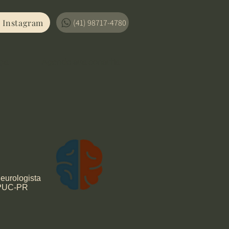
Instagram
(41) 98717-4780
ça
Agende sua consulta
Neurologista
. PUC-PR