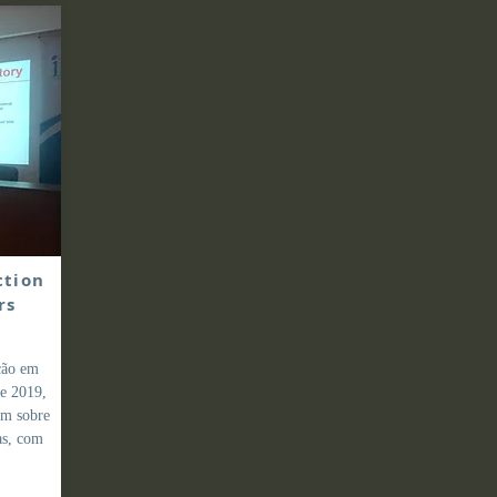
ction
rs
ção em
de 2019,
am sobre
as, com