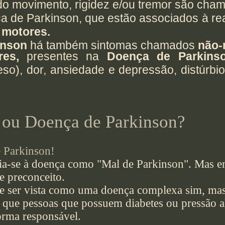
 do movimento, rigidez e/ou tremor são ch
a de Parkinson, que estão associados à re
 motores.
inson
há também sintomas chamados
não-
res,
presentes na
Doença de Parkins
eso), dor, ansiedade e depressão, distúrbio
 ou Doença de Parkinson?
e Parkinson!
ria-se à doença como "Mal de Parkinson". Mas 
e preconceito.
e ser vista como uma doença complexa sim, m
que pessoas que possuem diabetes ou pressão a
forma responsável.