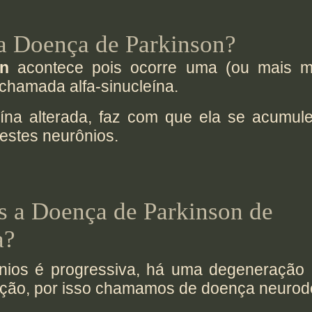
 a Doença de Parkinson?
on
acontece pois ocorre uma (ou mais 
chamada alfa-sinucleína.
ína alterada, faz com que ela se acumul
destes neurônios.
 a Doença de Parkinson de
a?
ios é progressiva, há uma degeneração (
ção, por isso chamamos de doença neurode