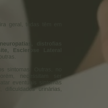
ira geral, todas têm em
ineuropatias, distrofias
ite, Esclerose Lateral
outras.
s sintomas. Outras, no
orém, necessitam ser
atar eventuais sintomas
dificuldades urinárias,