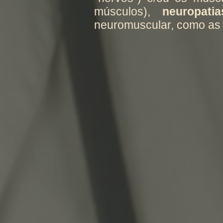
músculos),
neuropatia
neuromuscular, como a