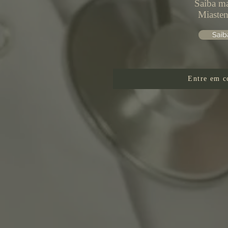
Saiba ma
Miasten
Saib
Entre em c