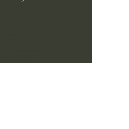
BIBLIOGRAFIA BÁSICA:
1. Rodrigues MM, Bertolucci PHF. Neurologia para o
clínico geral. 1 Ed. Editora Manole, 2014.
2. Bertolucci PHF, Ferraz HB, Barsottini OG, Pedroso,
JL. Neurologia: Diagnóstico e Tratamento. Editora
Manole, 2021
3. Barsottini OGP, Nitrini R, Oliveira Filho J,
organizadores. Tratado de neurologia da Academia
Brasileira de Neurologia. 3. ed. Rio de Janeiro: GEN
Guanabara Koogan;
2025. 1656
p. ISBN:
9786561110150
.
4. Periódico: Neurology, in: CONTINUUM: Lifelong
Learning in Neurology
BIBLIOGRAFIA COMPLEMENTAR:
1. Toy EC, Simpson E, Tintner R. Casos Clínicos em
Neurologia. 2a. Ed. AMGH Ltda Editora, 2013.
2. Patten J. Neurological Differential Diagnosis.
Springer, New York, 1996.
3. Bacheschi LA, Nitrini R. A Neurologia Que Todo
Médico Deve Saber. Atheneu, 2015
4. Campbell WW. DeJong - O Exame Neurológico. 7.
Ed. Editora Guanabara Koogan, 2014.
5. Periódicos: Arquivos de Neuro-Psiquiatria;