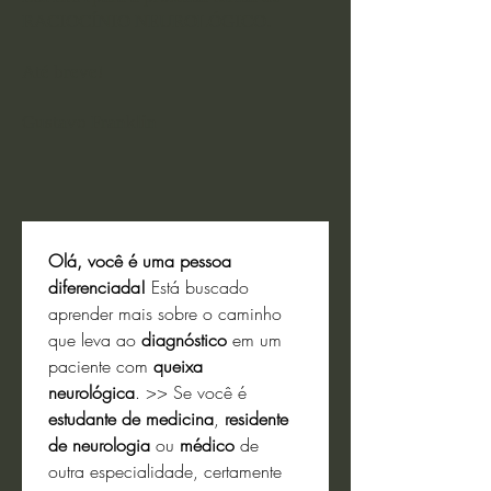
RACIOCÍNIO NEUROLÓGICO.
Até breve!
Gustavo Franklin
Olá, você é uma pessoa 
diferenciada! 
Está buscado 
aprender mais sobre o caminho 
que leva ao 
diagnóstico
 em um 
paciente com 
queixa 
neurológica
. >> Se você é 
estudante de medicina
, 
residente 
de neurologia
 ou 
médico
 de 
outra especialidade, certamente 