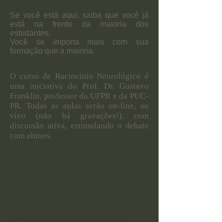
Se você está aqui, saiba que você já
está na frente da maioria dos
estudantes.
Você se importa mais com sua
formação que a maioria.
O curso de Raciocínio Neurológico é
uma iniciativa do Prof. Dr. Gustavo
Franklin, professor da UFPR e da PUC-
PR. Todas as aulas serão on-line, ao
vivo (não há gravações!), com
discussão ativa, estimulando o debate
com alunos.
Este semestre, no entanto, o curso já
esgotou as vagas rapidamente! Mas
não se preocupe, preencha o
formulário para inscrição na FILA DE
ESPERA para a próxima turma de