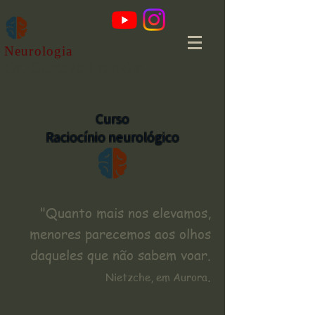
Neurologia
Dr. Gustavo Franklin
Curso
Raciocínio neurológico
"Quanto mais nos elevamos,
menores parecemos aos olhos
daqueles que não sabem voar.
.
Nietzche, em Aurora